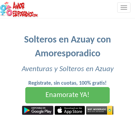
Togg
navig
Solteros en Azuay con
Amoresporadico
Aventuras y Solteros en Azuay
Registrate, sin cuotas, 100% gratis!
Enamorate YA!