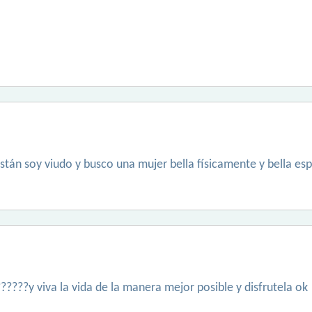
tán soy viudo y busco una mujer bella físicamente y bella es
????y viva la vida de la manera mejor posible y disfrutela ok