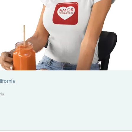
lifornia
nia