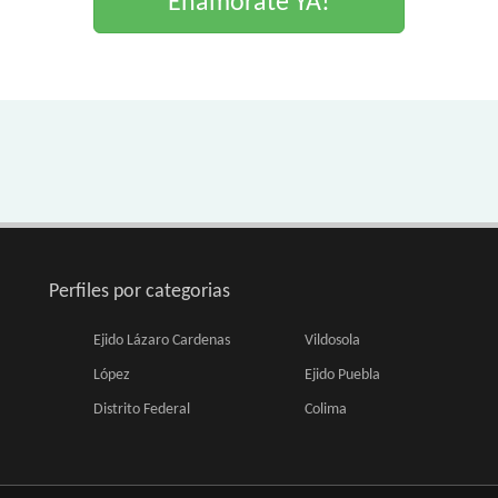
Enamorate YA!
Perfiles por categorias
Ejido Lázaro Cardenas
Vildosola
López
Ejido Puebla
Distrito Federal
Colima