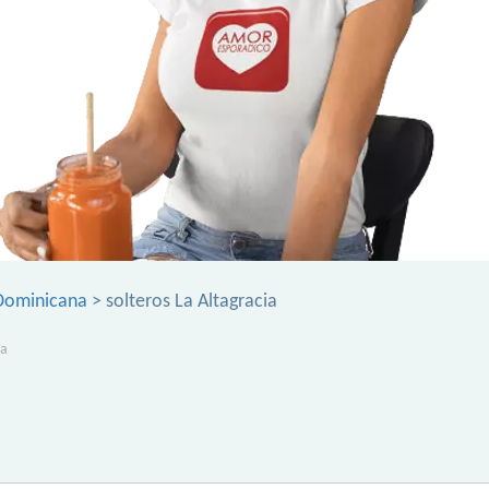
 Dominicana
> solteros La Altagracia
ia