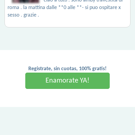
ciao a tutti . sono amby travestita di
roma . la mattina dalle **0 alle **- si puo ospitare x
sesso . grazie .
Registrate, sin cuotas, 100% gratis!
Enamorate YA!