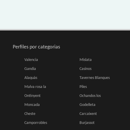
Perfiles por categorias
Valencia
Mislata
Gandia
Casinos
Alaquàs
Tavernes Blanques
Malva rosa la
Piles
Ontinyent
Ochandos los
Moncada
Godelleta
Cheste
Carcaixent
Camporrobles
Burjassot