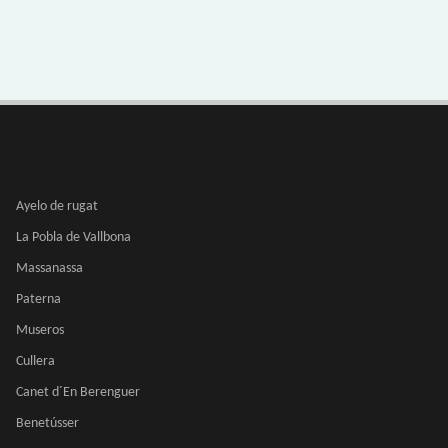
Ayelo de rugat
La Pobla de Vallbona
Massanassa
Paterna
Museros
Cullera
Canet d´En Berenguer
Benetússer