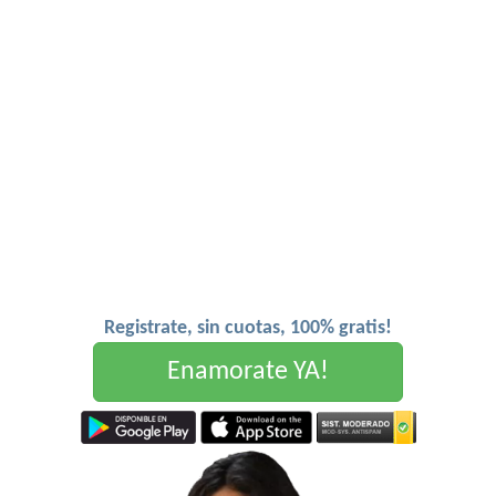
Registrate, sin cuotas, 100% gratis!
Enamorate YA!