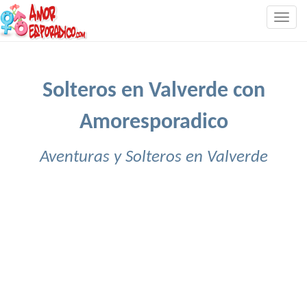
Togg
navig
Solteros en Valverde con
Amoresporadico
Aventuras y Solteros en Valverde