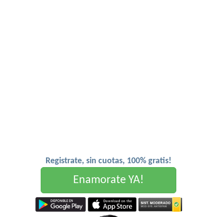
Registrate, sin cuotas, 100% gratis!
Enamorate YA!