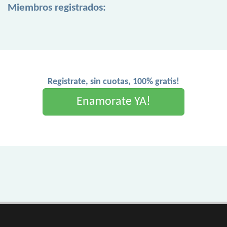
Miembros registrados:
Registrate, sin cuotas, 100% gratis!
Enamorate YA!