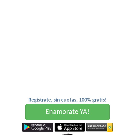
Registrate, sin cuotas, 100% gratis!
Enamorate YA!