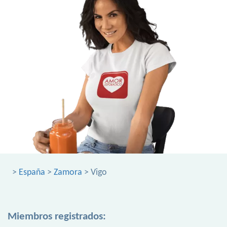
>
España
>
Zamora
> Vigo
Miembros registrados: