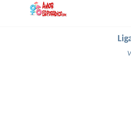
Lig
V