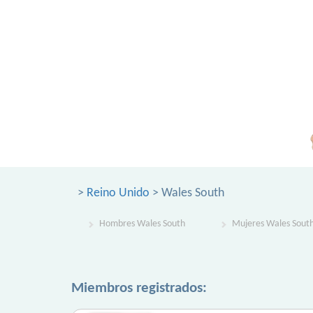
>
Reino Unido
> Wales South
Hombres Wales South
Mujeres Wales Sout
Miembros registrados: