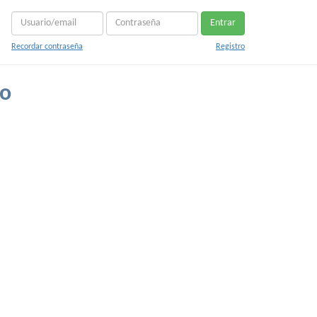
Entrar
Recordar contraseña
Registro
co