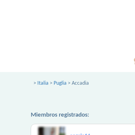
>
Italia
>
Puglia
> Accadia
Miembros registrados: