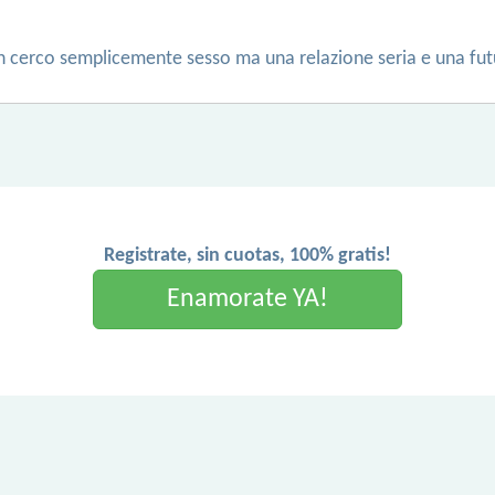
on cerco semplicemente sesso ma una relazione seria e una fu
Registrate, sin cuotas, 100% gratis!
Enamorate YA!