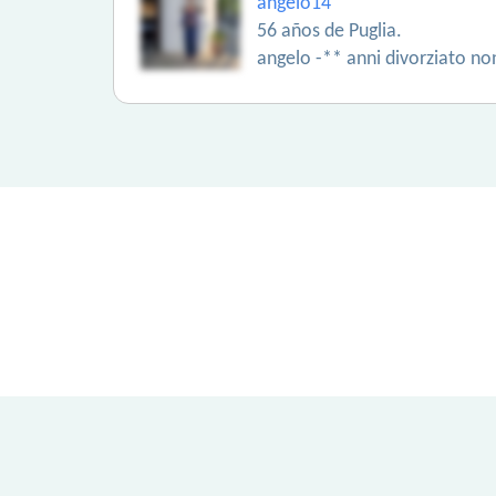
angelo14
56 años de Puglia.
angelo -** anni divorziato n