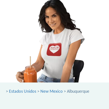
>
Estados Unidos
>
New Mexico
> Albuquerque