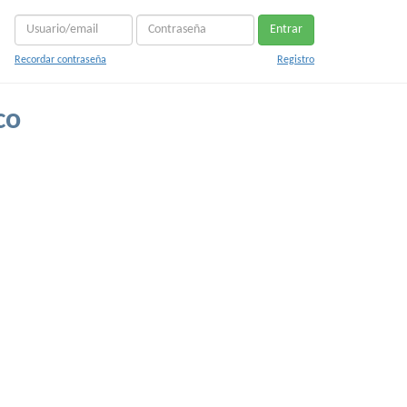
Entrar
Recordar contraseña
Registro
co