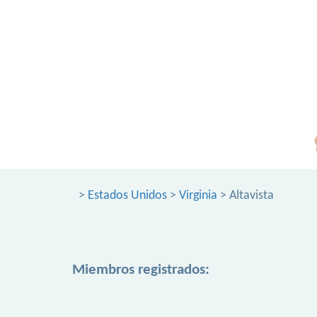
>
Estados Unidos
>
Virginia
> Altavista
Miembros registrados: