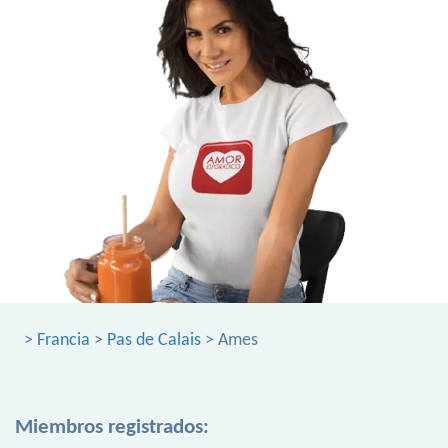
>
Francia
>
Pas de Calais
> Ames
Miembros registrados: