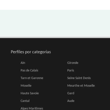
Perfiles por categorias
Ain
Gironde
Pas de Calais
Paris
Tarn et Garonne
Seine Saint Denis
Moselle
Meurthe et Moselle
Haute Savoie
Gard
Cantal
Aude
Alpes Maritimes