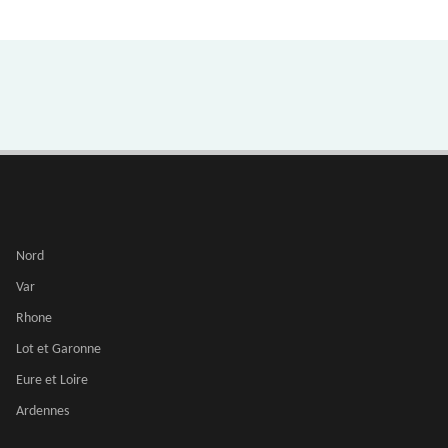
Nord
Var
Rhone
Lot et Garonne
Eure et Loire
Ardennes