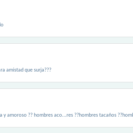
do
ara amistad que surja???
ista y amoroso ?? hombres aco...res ??hombres tacaños ??hom