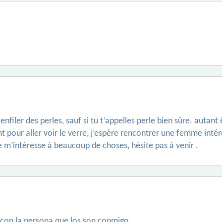
r enfiler des perles, sauf si tu t’appelles perle bien sûre. aut
ent pour aller voir le verre, j’espère rencontrer une femme int
e m’intéresse à beaucoup de choses, hésite pas à venir .
con la persona que los son conmigo