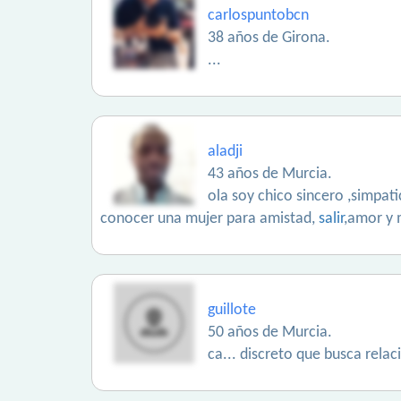
carlospuntobcn
38 años de Girona.
...
aladji
43 años de Murcia.
ola soy chico sincero ,simpat
conocer una mujer para amistad,
salir
,amor y
guillote
50 años de Murcia.
ca... discreto que busca relac