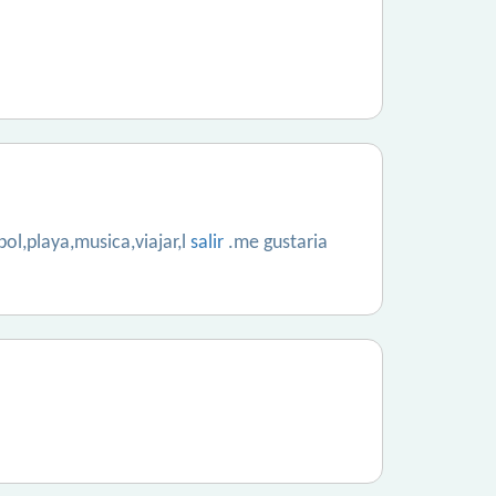
ol,playa,musica,viajar,l
salir
.me gustaria