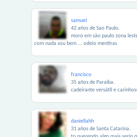
samuel
42 años de Sao Paulo.
moro em são paulo zona lest
com nada sou bem ... odeio mentiras
francisco
35 años de Paraiba.
cadeirante versátil e carinho
daniellahh
31 años de Santa Catarina.
to querendo algo mais serio 