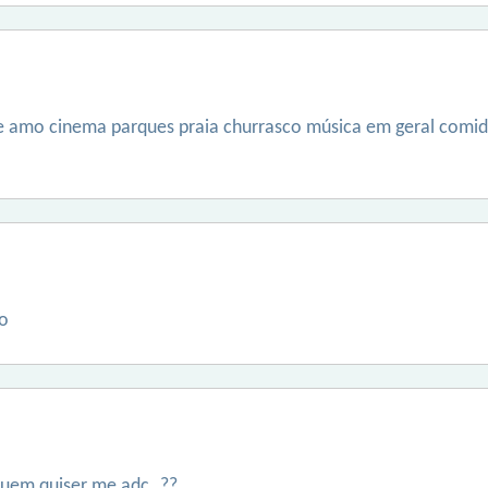
e amo cinema parques praia churrasco música em geral comid
so
quem quiser me adc..??