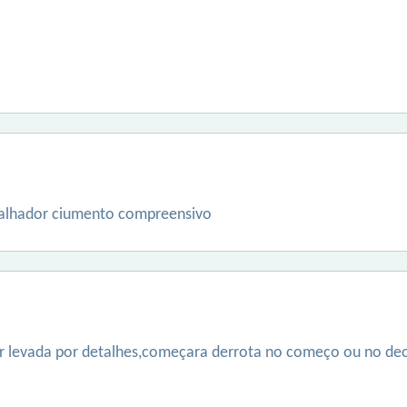
.
.
abalhador ciumento compreensivo
er levada por detalhes,começara derrota no começo ou no d