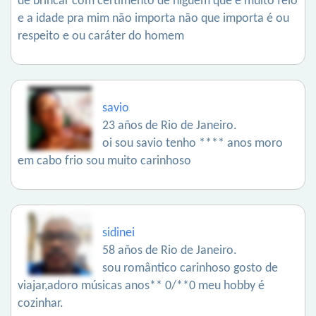
de brincar com certimento de niguem que é muito feio
e a idade pra mim não importa não que importa é ou
respeito e ou caráter do homem
savio
23 años de Rio de Janeiro.
oi sou savio tenho **** anos moro
em cabo frio sou muito carinhoso
sidinei
58 años de Rio de Janeiro.
sou romântico carinhoso gosto de
viajar,adoro músicas anos** 0/**0 meu hobby é
cozinhar.