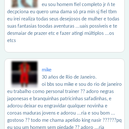
eu sou homem fiel completo jr ñ te
decpciona eu quero uma dama só pra min sj fiel tbm
eu irei realiza todas seus desejosos de mulher e todas
suas fantasias toodas aventuras ...uais possíveis e te
desmaiar de prazer etc e fazer atingi múltiplos ...os
etcs
mike
30 años de Rio de Janeiro.
oi bbs sou mike e sou do rio de janeiro
eu trabalho como personal trainer ?? adoro negras
japonesas e branquinhas patricinhas safadinhas, e
adorou deixar eu engravidar qualquer novinha e
coroas maduras jovens e adorou ...ria e sou bom ...
gostoso ?? todo me chama apelido king nasir ??????pq
eu sou um homem sem piedade ?? adoro ...ria