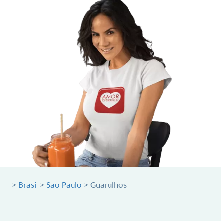
>
Brasil
>
Sao Paulo
> Guarulhos