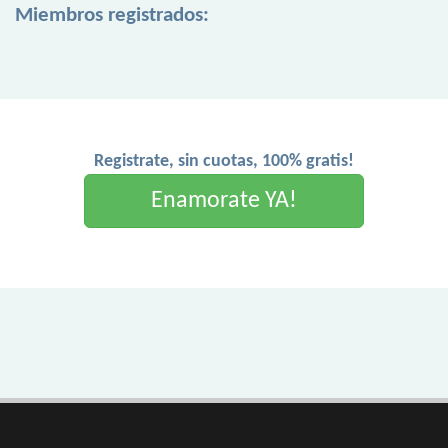
Miembros registrados:
Registrate, sin cuotas, 100% gratis!
Enamorate YA!