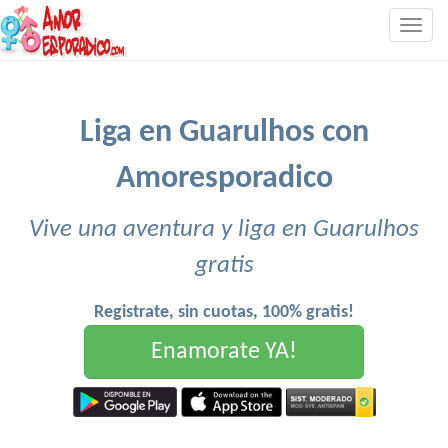
Togg
navig
Liga en Guarulhos con
Amoresporadico
Vive una aventura y liga en Guarulhos
gratis
Registrate, sin cuotas, 100% gratis!
Enamorate YA!