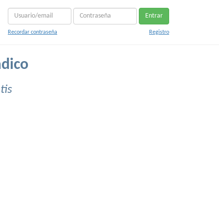
Entrar
Recordar contraseña
Registro
adico
tis