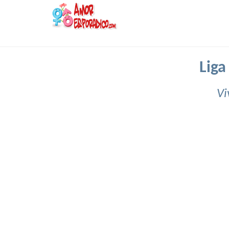
Liga
Vi