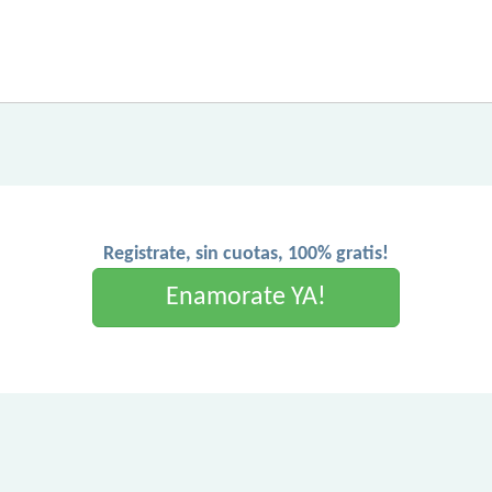
Registrate, sin cuotas, 100% gratis!
Enamorate YA!