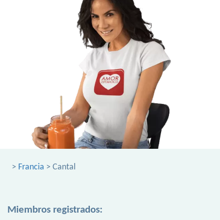
>
Francia
> Cantal
Miembros registrados: