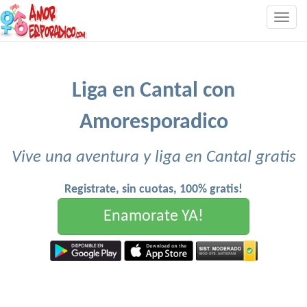
Togg
navig
Liga en Cantal con
Amoresporadico
Vive una aventura y liga en Cantal gratis
Registrate, sin cuotas, 100% gratis!
Enamorate YA!