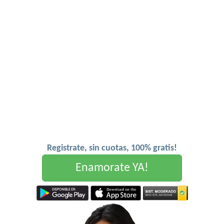
Registrate, sin cuotas, 100% gratis!
Enamorate YA!