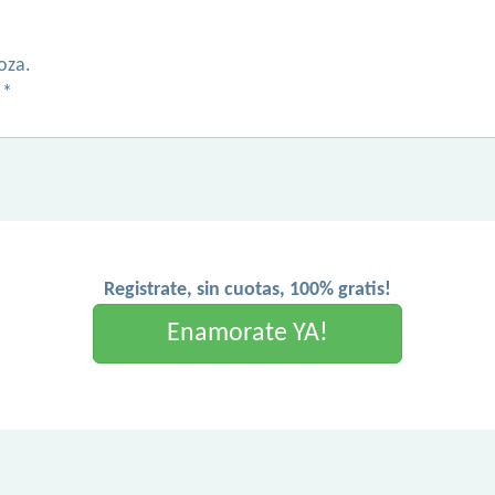
oza.
**
Registrate, sin cuotas, 100% gratis!
Enamorate YA!