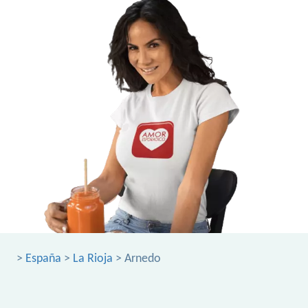
>
España
>
La Rioja
> Arnedo