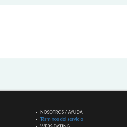
NOSOTROS / AYUDA
Términos del servicio
WEBS DATING