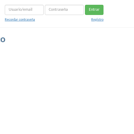
Entrar
Recordar contraseña
Registro
co