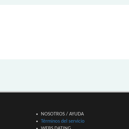
NOSOTROS / AYUDA
Términos del servicio
WEBS DATING