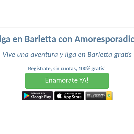
iga en Barletta con Amoresporadi
Vive una aventura y liga en Barletta gratis
Registrate, sin cuotas, 100% gratis!
Enamorate YA!