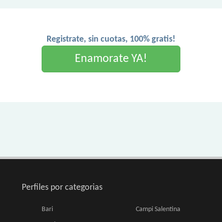
Registrate, sin cuotas, 100% gratis!
Enamorate YA!
Perfiles por categorias
Bari
Campi Salentina