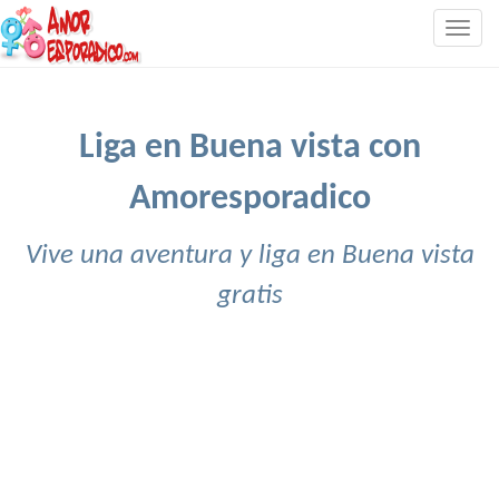
Togg
navig
Liga en Buena vista con
Amoresporadico
Vive una aventura y liga en Buena vista
gratis