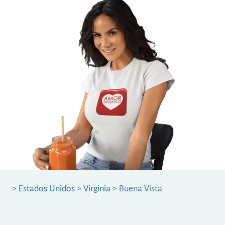
>
Estados Unidos
>
Virginia
> Buena Vista