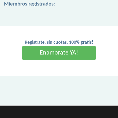
Miembros registrados:
Registrate, sin cuotas, 100% gratis!
Enamorate YA!