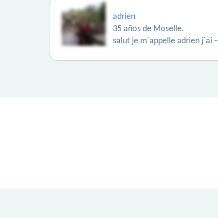
adrien
35 años de Moselle.
salut je m´appelle adrien j´ai