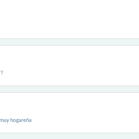
??
y muy hogareña