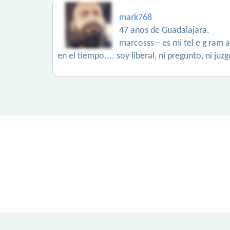
mark768
47 años de Guadalajara.
marcosss-- es mi tel e g ram 
en el tiempo.... soy liberal, ni pregunto, ni juzg