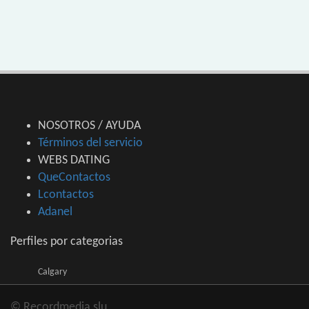
NOSOTROS / AYUDA
Términos del servicio
WEBS DATING
QueContactos
Lcontactos
Adanel
Perfiles por categorias
Calgary
© Recordmedia slu