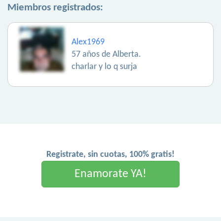
Miembros registrados:
Alex1969
57 años de Alberta.
charlar y lo q surja
Registrate, sin cuotas, 100% gratis!
Enamorate YA!