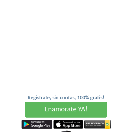
Registrate, sin cuotas, 100% gratis!
Enamorate YA!