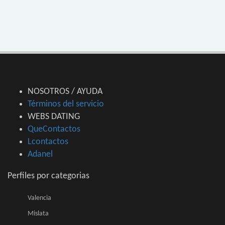
NOSOTROS / AYUDA
Términos del servicio
WEBS DATING
QueContactos
Lcontactos
Adanel
Perfiles por categorias
Valencia
Mislata