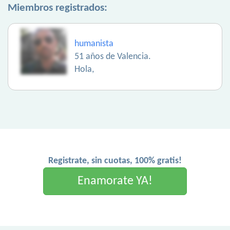
Miembros registrados:
humanista
51 años de Valencia.
Hola,
Registrate, sin cuotas, 100% gratis!
Enamorate YA!