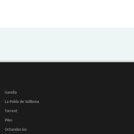
Gandia
La Pobla de Vallbona
Torrent
Piles
Ochandos los