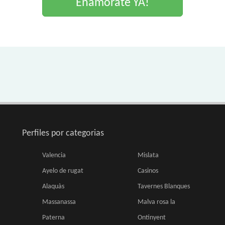
Enamorate YA!
Perfiles por categorias
Valencia
Mislata
Ayelo de rugat
Casinos
Alaquàs
Tavernes Blanques
Massanassa
Malva rosa la
Paterna
Ontinyent