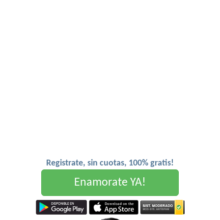
Registrate, sin cuotas, 100% gratis!
Enamorate YA!