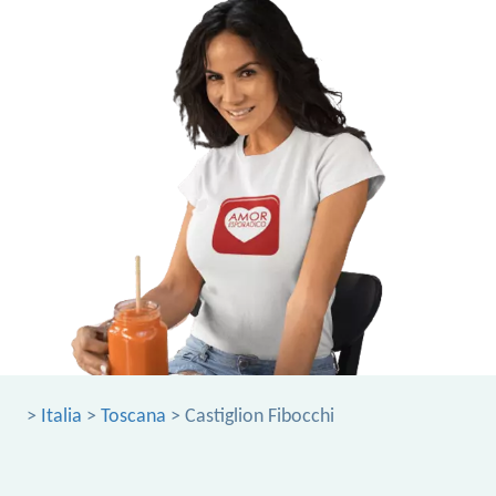
>
Italia
>
Toscana
> Castiglion Fibocchi