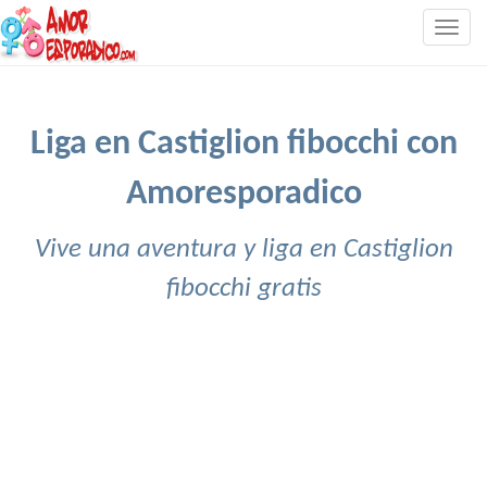
Togg
navig
Liga en Castiglion fibocchi con
Amoresporadico
Vive una aventura y liga en Castiglion
fibocchi gratis