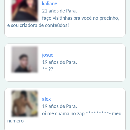
kaliane
21 años de Para.
faço visitinhas pra você no precinho,
e sou criadora de conteúdos!
josue
19 años de Para.
** ??
alex
19 años de Para.
oi me chama no zap *********- meu
número