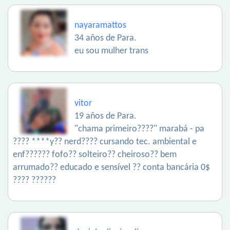
nayaramattos
34 años de Para.
eu sou mulher trans
vitor
19 años de Para.
"chama primeiro????" marabá - pa
???? ****y?? nerd???? cursando tec. ambiental e
enf?????? fofo?? solteiro?? cheiroso?? bem
arrumado?? educado e sensível ?? conta bancária 0$
???? ??????