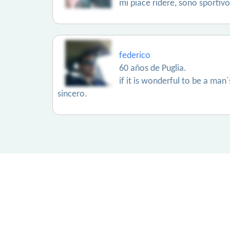
mi piace ridere, sono sportiv
federico
60 años de Puglia.
if it is wonderful to be a man
sincero.