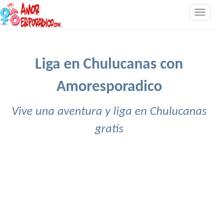
Togg
navig
Liga en Chulucanas con
Amoresporadico
Vive una aventura y liga en Chulucanas
gratis