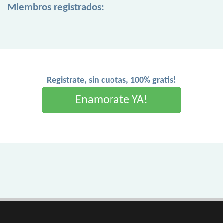
Miembros registrados:
Registrate, sin cuotas, 100% gratis!
Enamorate YA!