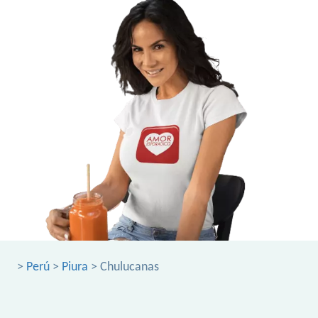
>
Perú
>
Piura
> Chulucanas