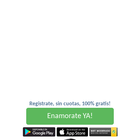
Registrate, sin cuotas, 100% gratis!
Enamorate YA!