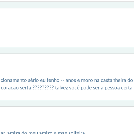
acionamento sério eu tenho -- anos e moro na castanheira do r
coração sertã ????????? talvez você pode ser a pessoa certa
ar. amiga do meu amigo e mae solteira