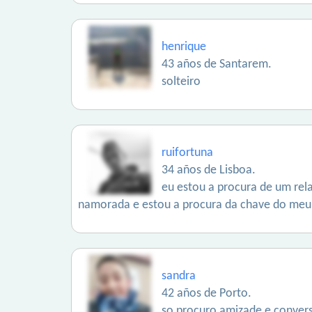
henrique
43 años de Santarem.
solteiro
ruifortuna
34 años de Lisboa.
eu estou a procura de um rel
namorada e estou a procura da chave do meu 
sandra
42 años de Porto.
so procuro amizade e convers