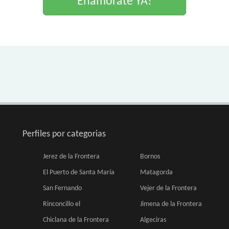
Enamorate YA!
Perfiles por categorias
Jerez de la Frontera
Bornos
El Puerto de Santa María
Matagorda
San Fernando
Vejer de la Frontera
Rinconcillo el
Jimena de la Frontera
Chiclana de la Frontera
Algeciras