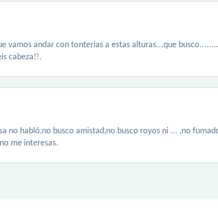
ue vamos andar con tonterias a estas alturas...que busco......
is cabeza!!.
lsa no habló,no busco amistad,no busco royos ni ... ,no fumad
o no me interesas.