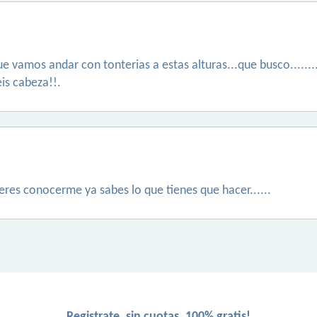
ue vamos andar con tonterias a estas alturas...que busco......
is cabeza!!.
ieres conocerme ya sabes lo que tienes que hacer......
Registrate, sin cuotas, 100% gratis!