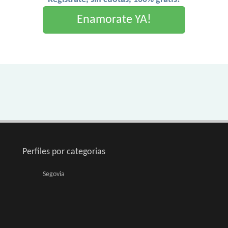
Enamorate YA!
Perfiles por categorias
Segovia