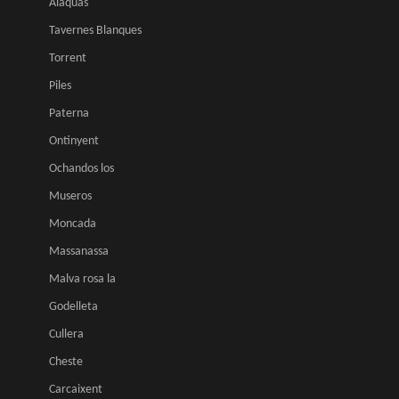
Alaquàs
Tavernes Blanques
Torrent
Piles
Paterna
Ontinyent
Ochandos los
Museros
Moncada
Massanassa
Malva rosa la
Godelleta
Cullera
Cheste
Carcaixent