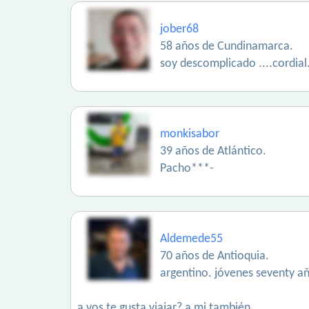
jober68
58 años de Cundinamarca.
soy descomplicado ....cordial
monkisabor
39 años de Atlántico.
Pacho***-
Aldemede55
70 años de Antioquia.
argentino. jóvenes seventy añ
a vos te gusta viajar? a mi también