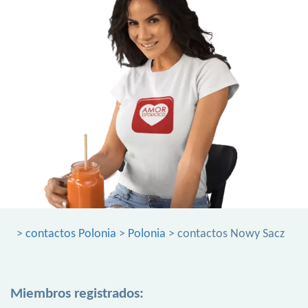
>
contactos Polonia
>
Polonia
> contactos Nowy Sacz
Miembros registrados: