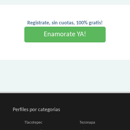
Registrate, sin cuotas, 100% gratis!
Enamorate YA!
Perfiles por categorias
Tlacotepec
Tezonapa