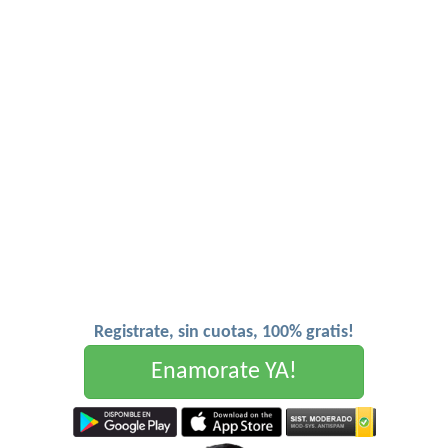
Registrate, sin cuotas, 100% gratis!
Enamorate YA!