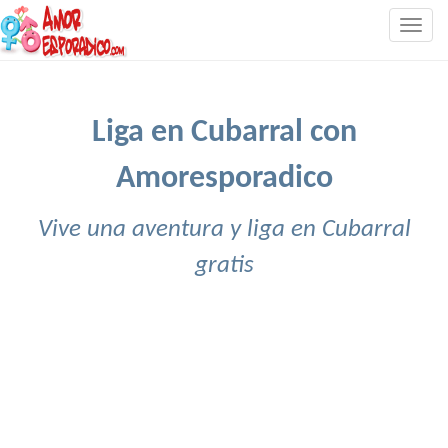
Togg
navig
Liga en Cubarral con
Amoresporadico
Vive una aventura y liga en Cubarral
gratis