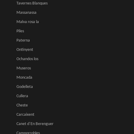
Tavernes Blanques
Massanassa
Malva rosa la
Piles
Paterna
Ontinyent
Ochandos los
Museros
Moncada
Godelleta
Cullera
Cheste
Carcaixent
Canet d´En Berenguer
Camporrobles