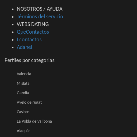
NOSOTROS / AYUDA
Términos del servicio
WEBS DATING
QueContactos
Lcontactos
Adanel
Perfiles por categorias
Valencia
Mislata
Gandia
Ayelo de rugat
Casinos
La Pobla de Vallbona
Alaquàs