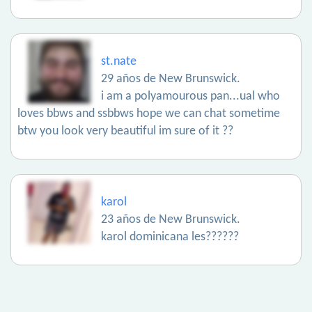
st.nate
29 años de New Brunswick.
i am a polyamourous pan...ual who
loves bbws and ssbbws hope we can chat sometime
btw you look very beautiful im sure of it ??
karol
23 años de New Brunswick.
karol dominicana les??????