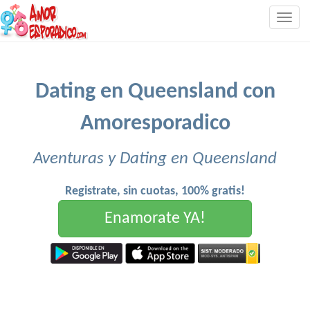
Togg
navig
Dating en Queensland con
Amoresporadico
Aventuras y Dating en Queensland
Registrate, sin cuotas, 100% gratis!
Enamorate YA!