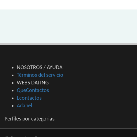
NOSOTROS / AYUDA
Términos del servicio
WEBS DATING
QueContactos
Lcontactos
Adanel
Perfiles por categorias