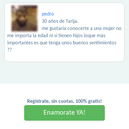
pedro
30 años de Tarija.
me gustaría conocerte a una mujer no
me importa la edad ni si tienen hijos loque más
importantes es que tenga unos buenos sentimientos
??
Registrate, sin cuotas, 100% gratis!
Enamorate YA!